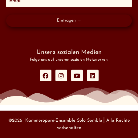
Eintragen →
Unsere sozialen Medien
Folge uns auf unseren sozialen Netzwerken:
F
I
Y
L
a
n
o
i
c
s
u
n
e
t
t
k
b
a
u
e
o
g
b
d
o
r
e
i
k
a
n
m
©2026 Kammeropern-Ensemble Solo Semble⎟ Alle Rechte
vorbehalten