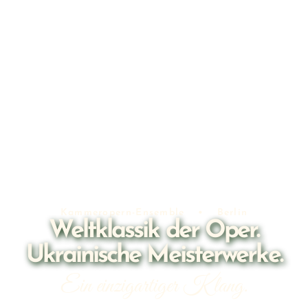
Kammeropern-Ensemble • Berlin
Weltklassik der Oper.
Ukrainische Meisterwerke.
Ein einzigartiger Klang.